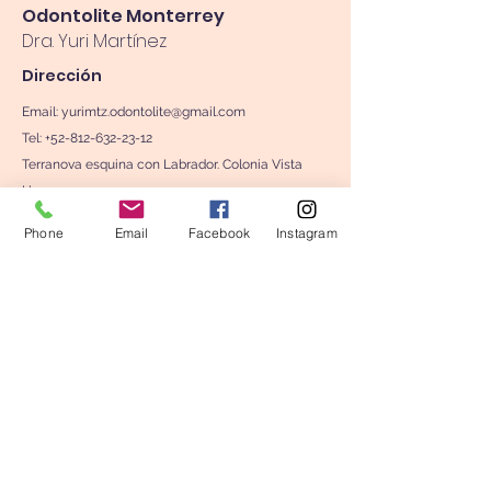
Odontolite Monterrey
Dra. Yuri Martínez
Dirección
Email:
yurimtz.odontolite@gmail.com
Tel: +52-812-632-23-12
Terranova esquina con Labrador. Colonia Vista
Hermosa.
Monterrey, N. L., México
Phone
Email
Facebook
Instagram
Mapa de ubicación
Síguenos en Facebook
Síguenos en Instagram