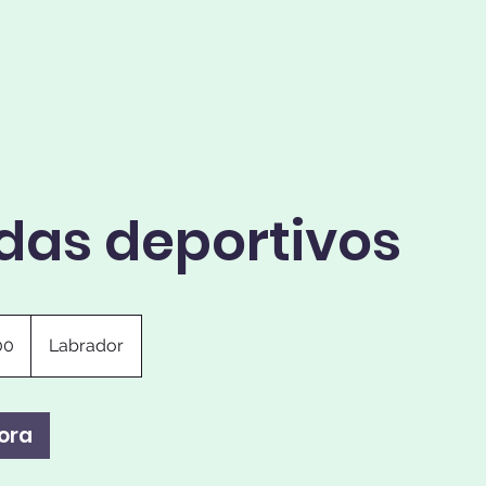
das deportivos
00
Labrador
ora